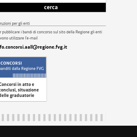
cerca
truzioni per gli enti
r pubblicare i bandi di concorso sul sito della Regione gli enti
vono utilizzare l'e-mail
nfo.concorsi.aall@regione.fvg.it
Concorsi in atto e
conclusi, situazione
delle graduatorie
uliveneziagiulia@certregione.fvg.it