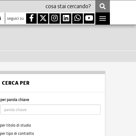
i
seguici su
Toggle
navigation
CERCA PER
per parola chiave
per titolo di studio
per tipo di contratto