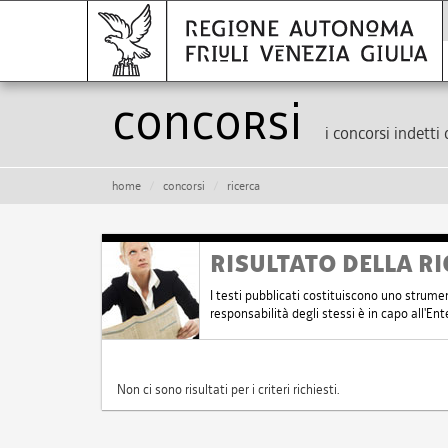
Concorsi
i concorsi indetti 
home
concorsi
ricerca
RISULTATO DELLA RI
I testi pubblicati costituiscono uno strume
responsabilità degli stessi è in capo all'E
Non ci sono risultati per i criteri richiesti.