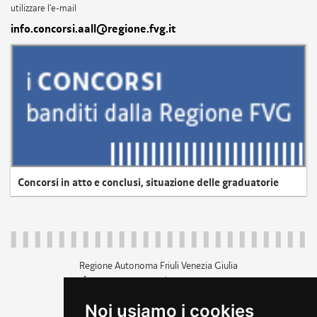
utilizzare l'e-mail
info.concorsi.aall@regione.fvg.it
Concorsi in atto e conclusi, situazione delle graduatorie
Regione Autonoma Friuli Venezia Giulia
c.f. 80014930327; p.iva 00526040324
piazza Unità d'Italia 1 Trieste
Noi usiamo i cookies
+39 040 3771111