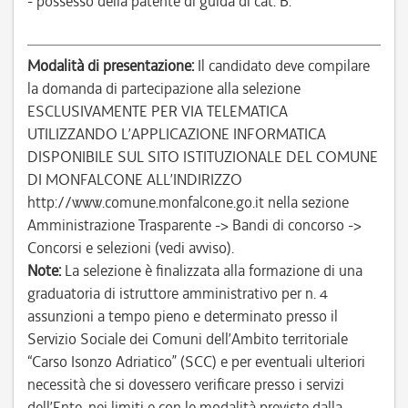
- possesso della patente di guida di cat. B.
Modalità di presentazione:
Il candidato deve compilare
la domanda di partecipazione alla selezione
ESCLUSIVAMENTE PER VIA TELEMATICA
UTILIZZANDO L’APPLICAZIONE INFORMATICA
DISPONIBILE SUL SITO ISTITUZIONALE DEL COMUNE
DI MONFALCONE ALL’INDIRIZZO
http://www.comune.monfalcone.go.it nella sezione
Amministrazione Trasparente -> Bandi di concorso ->
Concorsi e selezioni (vedi avviso).
Note:
La selezione è finalizzata alla formazione di una
graduatoria di istruttore amministrativo per n. 4
assunzioni a tempo pieno e determinato presso il
Servizio Sociale dei Comuni dell’Ambito territoriale
“Carso Isonzo Adriatico” (SCC) e per eventuali ulteriori
necessità che si dovessero verificare presso i servizi
dell’Ente, nei limiti e con le modalità previste dalla