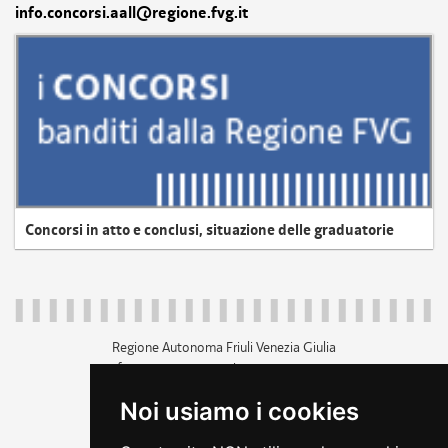
info.concorsi.aall@regione.fvg.it
Concorsi in atto e conclusi, situazione delle graduatorie
Regione Autonoma Friuli Venezia Giulia
c.f. 80014930327; p.iva 00526040324
piazza Unità d'Italia 1 Trieste
Noi usiamo i cookies
+39 040 3771111
regione.friuliveneziagiulia@certregione.fvg.it