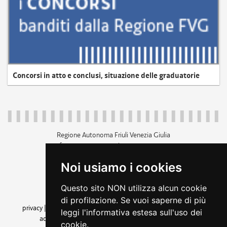
Concorsi in atto e conclusi, situazione delle graduatorie
Regione Autonoma Friuli Venezia Giulia
c.f. 80014930327; p.iva 00526040324
piazza Unità d'Italia 1 Trieste
Noi usiamo i cookies
+39 040 3771111
regione.friuliveneziagiulia@certregione.fvg.it
Questo sito NON utilizza alcun cookie
amministrazione trasparente
di profilazione. Se vuoi saperne di più
privacy
|
cookie
|
note legali
|
accessibilità
|
rss
|
dichiarazione di
leggi l'informativa estesa sull'uso dei
accessibilità
|
feedback
|
cambio preferenze cookie
cookie.