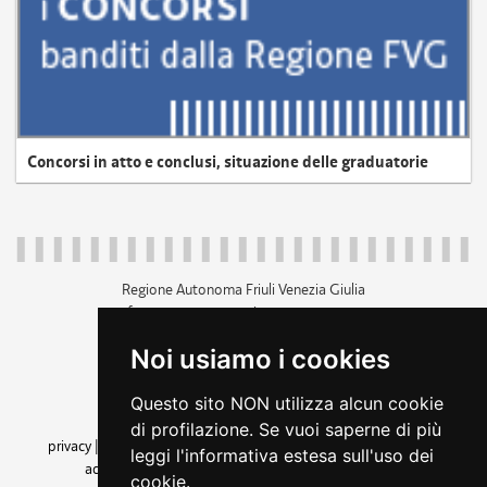
Concorsi in atto e conclusi, situazione delle graduatorie
Regione Autonoma Friuli Venezia Giulia
c.f. 80014930327; p.iva 00526040324
piazza Unità d'Italia 1 Trieste
Noi usiamo i cookies
+39 040 3771111
regione.friuliveneziagiulia@certregione.fvg.it
Questo sito NON utilizza alcun cookie
amministrazione trasparente
di profilazione. Se vuoi saperne di più
privacy
|
cookie
|
note legali
|
accessibilità
|
rss
|
dichiarazione di
leggi l'informativa estesa sull'uso dei
accessibilità
|
feedback
|
cambio preferenze cookie
cookie.