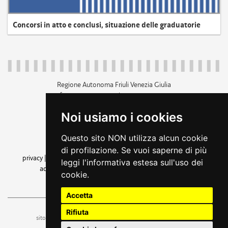
Concorsi in atto e conclusi, situazione delle graduatorie
Regione Autonoma Friuli Venezia Giulia
c.f. 80014930327; p.iva 00526040324
piazza Unità d'Italia 1 Trieste
Noi usiamo i cookies
+39 040 3771111
regione.friuliveneziagiulia@certregione.fvg.it
Questo sito NON utilizza alcun cookie
amministrazione trasparente
di profilazione. Se vuoi saperne di più
privacy
|
cookie
|
note legali
|
accessibilità
|
rss
|
dichiarazione di
leggi l'informativa estesa sull'uso dei
accessibilità
|
feedback
|
cambio preferenze cookie
cookie.
seguici su
Accetta
Rifiuta
ufficio stampa e comunicazione
sito a cura dell'