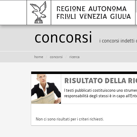
Concorsi
i concorsi indetti 
home
concorsi
ricerca
RISULTATO DELLA RI
I testi pubblicati costituiscono uno strume
responsabilità degli stessi è in capo all'E
Non ci sono risultati per i criteri richiesti.