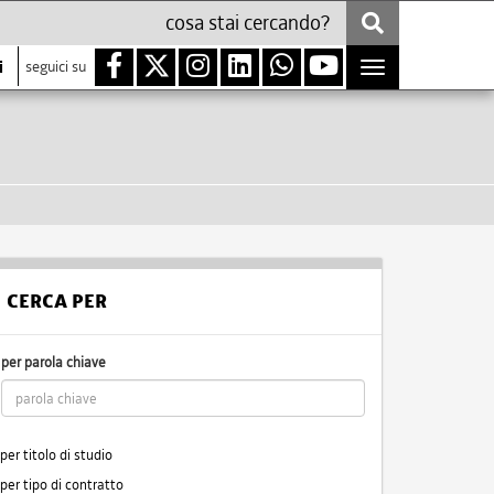
i
seguici su
Toggle
navigation
CERCA PER
per parola chiave
per titolo di studio
per tipo di contratto