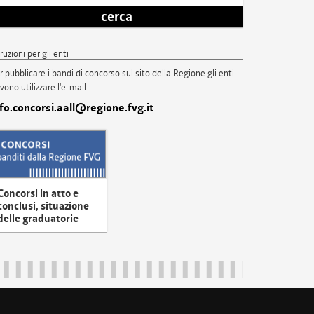
cerca
truzioni per gli enti
r pubblicare i bandi di concorso sul sito della Regione gli enti
vono utilizzare l'e-mail
nfo.concorsi.aall@regione.fvg.it
Concorsi in atto e
conclusi, situazione
delle graduatorie
uliveneziagiulia@certregione.fvg.it