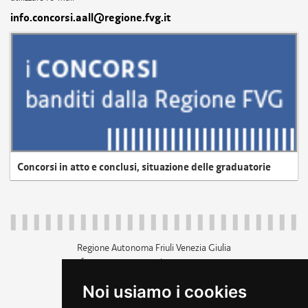
info.concorsi.aall@regione.fvg.it
Concorsi in atto e conclusi, situazione delle graduatorie
Regione Autonoma Friuli Venezia Giulia
c.f. 80014930327; p.iva 00526040324
piazza Unità d'Italia 1 Trieste
Noi usiamo i cookies
+39 040 3771111
regione.friuliveneziagiulia@certregione.fvg.it