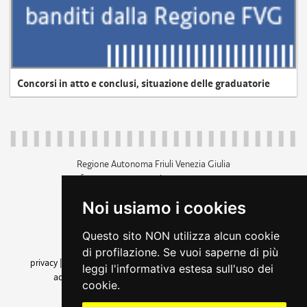
Concorsi in atto e conclusi, situazione delle graduatorie
Regione Autonoma Friuli Venezia Giulia
c.f. 80014930327; p.iva 00526040324
piazza Unità d'Italia 1 Trieste
Noi usiamo i cookies
+39 040 3771111
regione.friuliveneziagiulia@certregione.fvg.it
Questo sito NON utilizza alcun cookie
amministrazione trasparente
di profilazione. Se vuoi saperne di più
privacy
|
cookie
|
note legali
|
accessibilità
|
rss
|
dichiarazione di
leggi l'informativa estesa sull'uso dei
accessibilità
|
feedback
|
cambio preferenze cookie
cookie.
seguici su