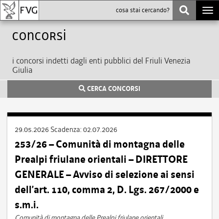
Togg
navi
Concorsi
i concorsi indetti dagli enti pubblici del Friuli Venezia
Giulia
CERCA CONCORSI
29.05.2026
Scadenza:
02.07.2026
253/26 – Comunità di montagna delle
Prealpi friulane orientali – DIRETTORE
GENERALE – Avviso di selezione ai sensi
dell’art. 110, comma 2, D. Lgs. 267/2000 e
s.m.i.
Comunità di montagna delle Prealpi friulane orientali