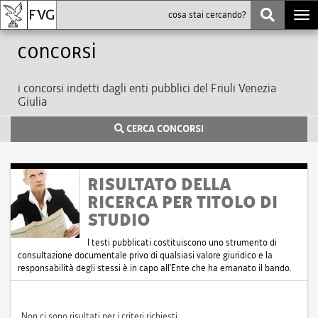
Togg
navi
Concorsi
i concorsi indetti dagli enti pubblici del Friuli Venezia
Giulia
CERCA CONCORSI
RISULTATO DELLA
RICERCA PER TITOLO DI
STUDIO
I testi pubblicati costituiscono uno strumento di
consultazione documentale privo di qualsiasi valore giuridico e la
responsabilità degli stessi è in capo all'Ente che ha emanato il bando.
Non ci sono risultati per i criteri richiesti.