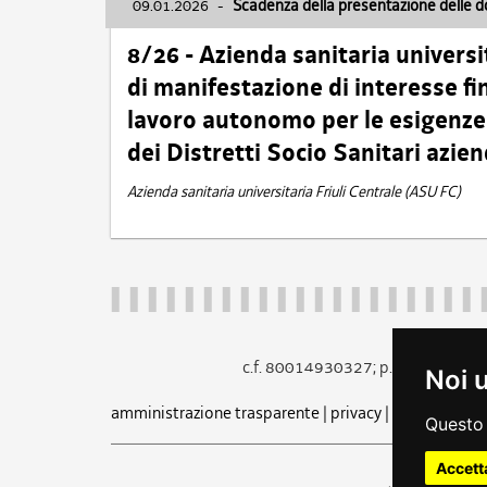
09.01.2026
-
Scadenza della presentazione delle 
8/26 - Azienda sanitaria universi
di manifestazione di interesse fin
lavoro autonomo per le esigenze 
dei Distretti Socio Sanitari azien
Azienda sanitaria universitaria Friuli Centrale (ASU FC)
c.f. 80014930327; p.iva 005260
Noi 
amministrazione trasparente
|
privacy
|
cookie
|
note 
Questo 
Accett