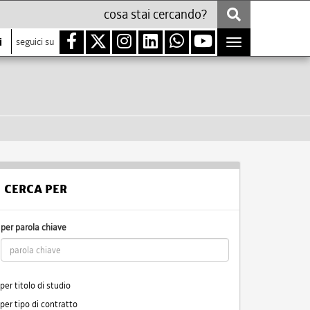
i
seguici su
Toggle
navigation
CERCA PER
per parola chiave
per titolo di studio
per tipo di contratto