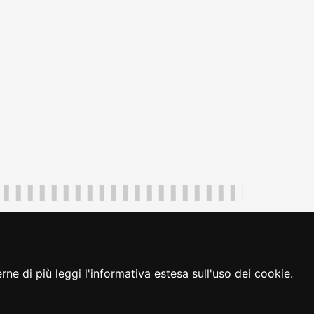
uliveneziagiulia@certregione.fvg.it
ambio preferenze cookie
|
loginFVG
ne di più leggi l'informativa estesa sull'uso dei cookie.
seguici su