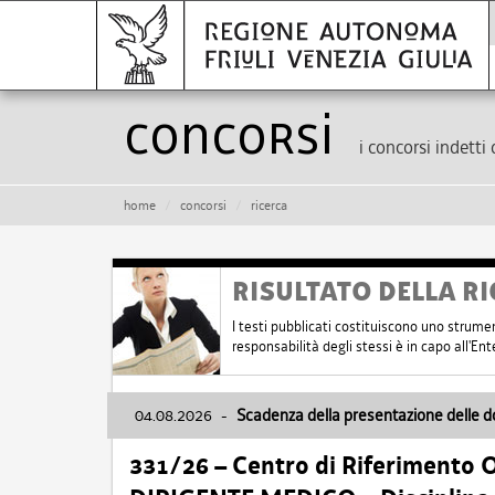
Concorsi
i concorsi indetti 
home
concorsi
ricerca
RISULTATO DELLA RI
I testi pubblicati costituiscono uno strume
responsabilità degli stessi è in capo all'E
04.08.2026
-
Scadenza della presentazione delle 
331/26 – Centro di Riferimento 