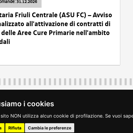
domande: 31.12.2026
taria Friuli Centrale (ASU FC) – Avviso
alizzato all’attivazione di contratti di
delle Aree Cure Primarie nell’ambito
dali
Regione Autonoma Friuli Venezia Giulia
40324
|
piazza Unità d'Italia 1 Trieste
|
+39 040 3771111
|
regione.fri
usiamo i cookies
legali
|
accessibilità
|
rss
|
dichiarazione di accessibilità
|
feedback
|
c
sito NON utilizza alcun cookie di profilazione. Se vuoi saper
a
Rifiuta
Cambia le preferenze