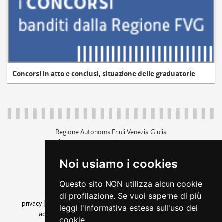
Concorsi in atto e conclusi, situazione delle graduatorie
Regione Autonoma Friuli Venezia Giulia
c.f. 80014930327; p.iva 00526040324
piazza Unità d'Italia 1 Trieste
Noi usiamo i cookies
+39 040 3771111
regione.friuliveneziagiulia@certregione.fvg.it
Questo sito NON utilizza alcun cookie
amministrazione trasparente
di profilazione. Se vuoi saperne di più
privacy
|
cookie
|
note legali
|
accessibilità
|
rss
|
dichiarazione di
leggi l'informativa estesa sull'uso dei
accessibilità
|
feedback
|
cambio preferenze cookie
cookie.