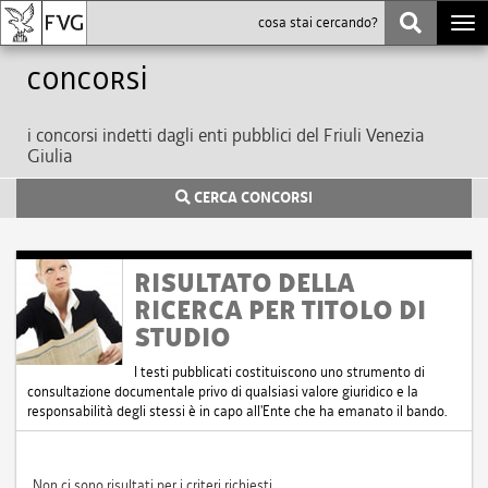
Togg
navi
Concorsi
i concorsi indetti dagli enti pubblici del Friuli Venezia
Giulia
CERCA CONCORSI
RISULTATO DELLA
RICERCA PER TITOLO DI
STUDIO
I testi pubblicati costituiscono uno strumento di
consultazione documentale privo di qualsiasi valore giuridico e la
responsabilità degli stessi è in capo all'Ente che ha emanato il bando.
Non ci sono risultati per i criteri richiesti.