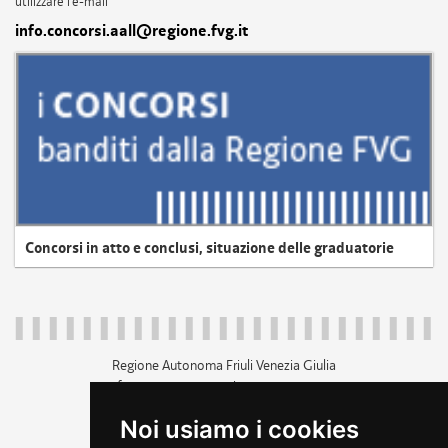
utilizzare l'e-mail
info.concorsi.aall@regione.fvg.it
Concorsi in atto e conclusi, situazione delle graduatorie
Regione Autonoma Friuli Venezia Giulia
c.f. 80014930327; p.iva 00526040324
piazza Unità d'Italia 1 Trieste
Noi usiamo i cookies
+39 040 3771111