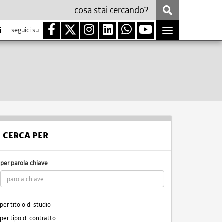
i
seguici su
Toggle
navigation
CERCA PER
per parola chiave
per titolo di studio
per tipo di contratto