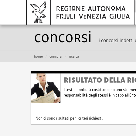
Concorsi
i concorsi indetti 
home
concorsi
ricerca
RISULTATO DELLA RI
I testi pubblicati costituiscono uno strume
responsabilità degli stessi è in capo all'E
Non ci sono risultati per i criteri richiesti.