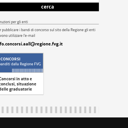
cerca
truzioni per gli enti
r pubblicare i bandi di concorso sul sito della Regione gli enti
vono utilizzare l'e-mail
nfo.concorsi.aall@regione.fvg.it
Concorsi in atto e
conclusi, situazione
delle graduatorie
uliveneziagiulia@certregione.fvg.it