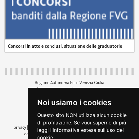
Concorsi in atto e conclusi, situazione delle graduatorie
Regione Autonoma Friuli Venezia Giulia
c.f. 80014930327; p.iva 00526040324
piazza Unità d'Italia 1 Trieste
Noi usiamo i cookies
+39 040 3771111
regione.friuliveneziagiulia@certregione.fvg.it
Questo sito NON utilizza alcun cookie
amministrazione trasparente
di profilazione. Se vuoi saperne di più
privacy
|
cookie
|
note legali
|
accessibilità
|
rss
|
dichiarazione di
leggi l'informativa estesa sull'uso dei
accessibilità
|
feedback
|
cambio preferenze cookie
cookie.