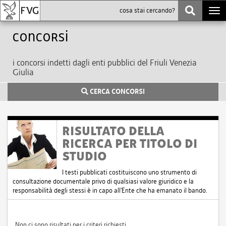
Togg
navi
Concorsi
i concorsi indetti dagli enti pubblici del Friuli Venezia
Giulia
CERCA CONCORSI
RISULTATO DELLA
RICERCA PER TITOLO DI
STUDIO
I testi pubblicati costituiscono uno strumento di
consultazione documentale privo di qualsiasi valore giuridico e la
responsabilità degli stessi è in capo all'Ente che ha emanato il bando.
Non ci sono risultati per i criteri richiesti.