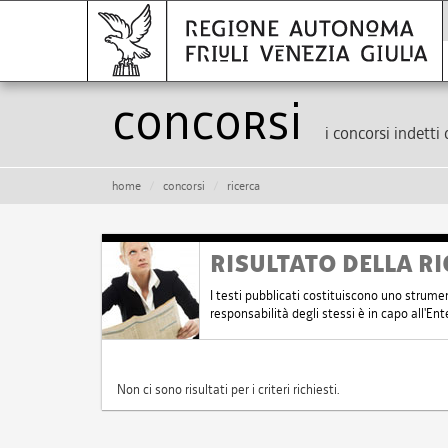
Concorsi
i concorsi indetti 
home
concorsi
ricerca
RISULTATO DELLA RI
I testi pubblicati costituiscono uno strume
responsabilità degli stessi è in capo all'E
Non ci sono risultati per i criteri richiesti.