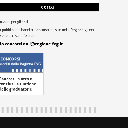
cerca
truzioni per gli enti
r pubblicare i bandi di concorso sul sito della Regione gli enti
vono utilizzare l'e-mail
nfo.concorsi.aall@regione.fvg.it
Concorsi in atto e
conclusi, situazione
delle graduatorie
uliveneziagiulia@certregione.fvg.it