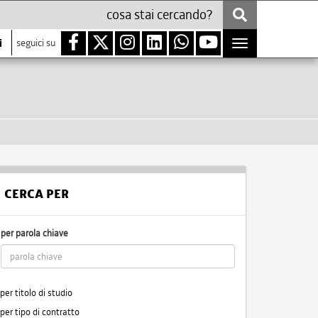
i
seguici su
Toggle
navigation
CERCA PER
per parola chiave
per titolo di studio
per tipo di contratto