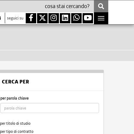
i
seguici su
Toggle
navigation
CERCA PER
per parola chiave
per titolo di studio
per tipo di contratto