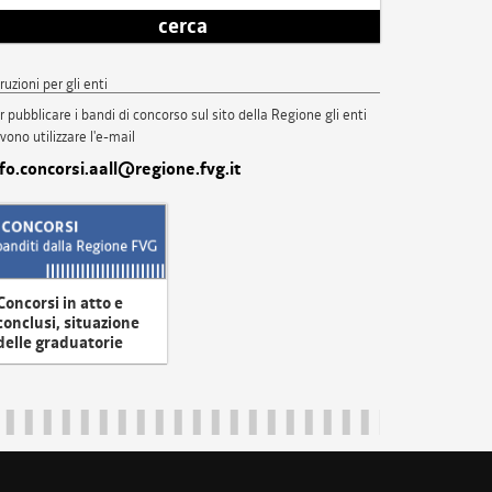
cerca
truzioni per gli enti
r pubblicare i bandi di concorso sul sito della Regione gli enti
vono utilizzare l'e-mail
nfo.concorsi.aall@regione.fvg.it
Concorsi in atto e
conclusi, situazione
delle graduatorie
uliveneziagiulia@certregione.fvg.it