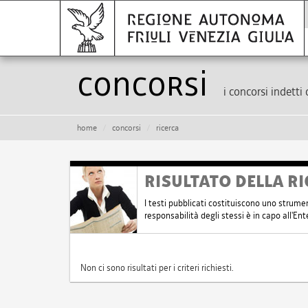
Concorsi
i concorsi indetti 
home
concorsi
ricerca
RISULTATO DELLA RI
I testi pubblicati costituiscono uno strume
responsabilità degli stessi è in capo all'E
Non ci sono risultati per i criteri richiesti.