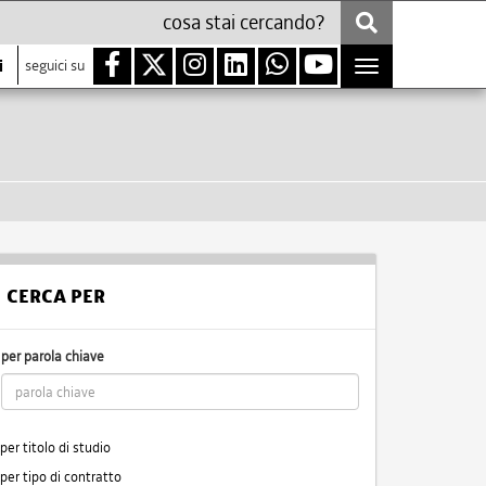
i
seguici su
Toggle
navigation
CERCA PER
per parola chiave
per titolo di studio
per tipo di contratto