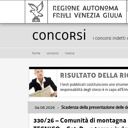
Concorsi
i concorsi indetti 
home
concorsi
ricerca
RISULTATO DELLA RI
I testi pubblicati costituiscono uno strume
responsabilità degli stessi è in capo all'E
04.08.2026
-
Scadenza della presentazione delle 
330/26 – Comunità di montagna