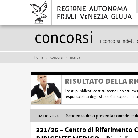
Concorsi
i concorsi indetti 
home
concorsi
ricerca
RISULTATO DELLA RI
I testi pubblicati costituiscono uno strume
responsabilità degli stessi è in capo all'E
04.08.2026
-
Scadenza della presentazione delle 
331/26 – Centro di Riferimento 