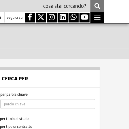
i
seguici su
Toggle
navigation
CERCA PER
per parola chiave
per titolo di studio
per tipo di contratto