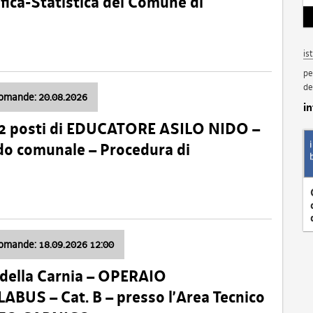
fica-Statistica del Comune di
is
pe
de
domande: 20.08.2026
i
 2 posti di EDUCATORE ASILO NIDO –
nido comunale – Procedura di
domande: 18.09.2026 12:00
della Carnia – OPERAIO
US – Cat. B – presso l’Area Tecnico