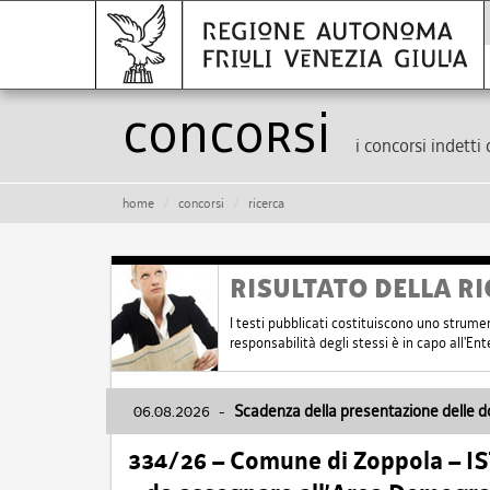
Concorsi
i concorsi indetti 
home
concorsi
ricerca
RISULTATO DELLA RI
I testi pubblicati costituiscono uno strume
responsabilità degli stessi è in capo all'E
06.08.2026
-
Scadenza della presentazione delle 
334/26 – Comune di Zoppola – 