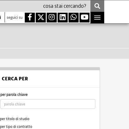
i
seguici su
Toggle
navigation
CERCA PER
per parola chiave
per titolo di studio
per tipo di contratto