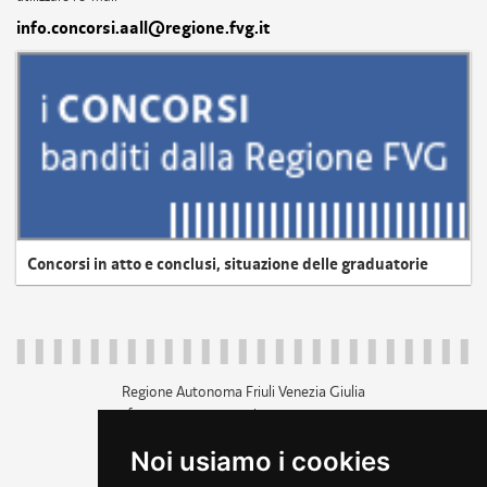
info.concorsi.aall@regione.fvg.it
Concorsi in atto e conclusi, situazione delle graduatorie
Regione Autonoma Friuli Venezia Giulia
c.f. 80014930327; p.iva 00526040324
piazza Unità d'Italia 1 Trieste
Noi usiamo i cookies
+39 040 3771111
regione.friuliveneziagiulia@certregione.fvg.it