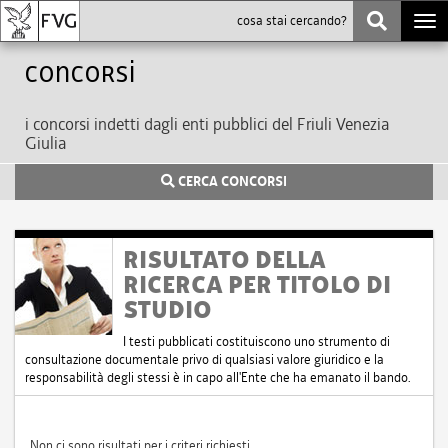
Togg
navi
Concorsi
i concorsi indetti dagli enti pubblici del Friuli Venezia
Giulia
CERCA CONCORSI
RISULTATO DELLA
RICERCA PER TITOLO DI
STUDIO
I testi pubblicati costituiscono uno strumento di
consultazione documentale privo di qualsiasi valore giuridico e la
responsabilità degli stessi è in capo all'Ente che ha emanato il bando.
Non ci sono risultati per i criteri richiesti.