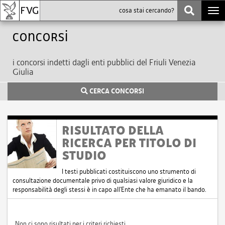
Togg
navi
Concorsi
i concorsi indetti dagli enti pubblici del Friuli Venezia
Giulia
CERCA CONCORSI
RISULTATO DELLA
RICERCA PER TITOLO DI
STUDIO
I testi pubblicati costituiscono uno strumento di
consultazione documentale privo di qualsiasi valore giuridico e la
responsabilità degli stessi è in capo all'Ente che ha emanato il bando.
Non ci sono risultati per i criteri richiesti.