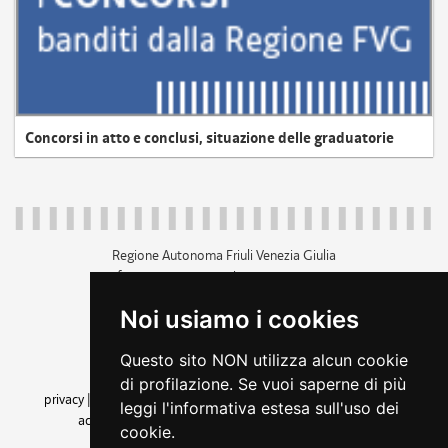
Concorsi in atto e conclusi, situazione delle graduatorie
Regione Autonoma Friuli Venezia Giulia
c.f. 80014930327; p.iva 00526040324
piazza Unità d'Italia 1 Trieste
Noi usiamo i cookies
+39 040 3771111
regione.friuliveneziagiulia@certregione.fvg.it
Questo sito NON utilizza alcun cookie
amministrazione trasparente
di profilazione. Se vuoi saperne di più
privacy
|
cookie
|
note legali
|
accessibilità
|
rss
|
dichiarazione di
leggi l'informativa estesa sull'uso dei
accessibilità
|
feedback
|
cambio preferenze cookie
cookie.