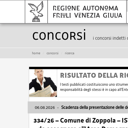
Concorsi
i concorsi indetti 
home
concorsi
ricerca
RISULTATO DELLA RI
I testi pubblicati costituiscono uno strume
responsabilità degli stessi è in capo all'E
06.08.2026
-
Scadenza della presentazione delle 
334/26 – Comune di Zoppola – 