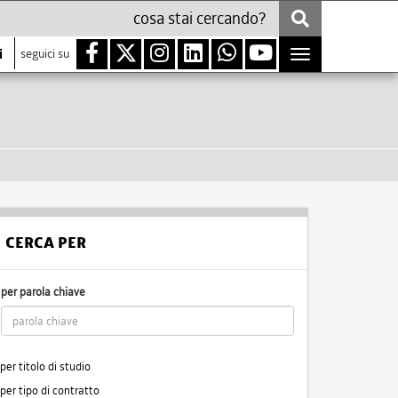
i
seguici su
Toggle
navigation
CERCA PER
per parola chiave
per titolo di studio
per tipo di contratto