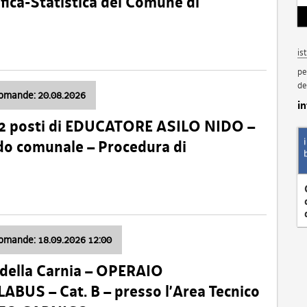
fica-Statistica del Comune di
is
pe
de
domande: 20.08.2026
i
 2 posti di EDUCATORE ASILO NIDO –
nido comunale – Procedura di
domande: 18.09.2026 12:00
della Carnia – OPERAIO
US – Cat. B – presso l’Area Tecnico