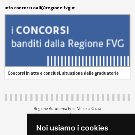
info.concorsi.aall@regione.fvg.it
Concorsi in atto e conclusi, situazione delle graduatorie
Regione Autonoma Friuli Venezia Giulia
c.f. 80014930327; p.iva 00526040324
piazza Unità d'Italia 1 Trieste
Noi usiamo i cookies
+39 040 3771111
regione.friuliveneziagiulia@certregione.fvg.it