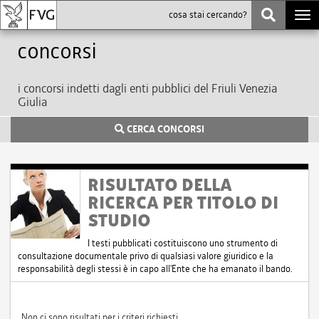
Togg
navi
Concorsi
i concorsi indetti dagli enti pubblici del Friuli Venezia
Giulia
CERCA CONCORSI
RISULTATO DELLA
RICERCA PER TITOLO DI
STUDIO
I testi pubblicati costituiscono uno strumento di
consultazione documentale privo di qualsiasi valore giuridico e la
responsabilità degli stessi è in capo all'Ente che ha emanato il bando.
Non ci sono risultati per i criteri richiesti.