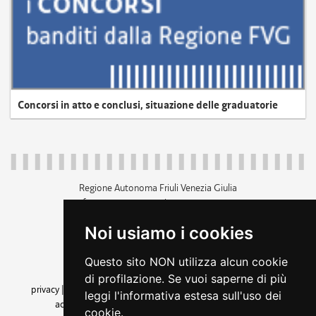
Concorsi in atto e conclusi, situazione delle graduatorie
Regione Autonoma Friuli Venezia Giulia
c.f. 80014930327; p.iva 00526040324
piazza Unità d'Italia 1 Trieste
Noi usiamo i cookies
+39 040 3771111
regione.friuliveneziagiulia@certregione.fvg.it
Questo sito NON utilizza alcun cookie
amministrazione trasparente
di profilazione. Se vuoi saperne di più
privacy
|
cookie
|
note legali
|
accessibilità
|
rss
|
dichiarazione di
leggi l'informativa estesa sull'uso dei
accessibilità
|
feedback
|
cambio preferenze cookie
cookie.