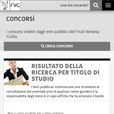
Togg
navi
Concorsi
i concorsi indetti dagli enti pubblici del Friuli Venezia
Giulia
CERCA CONCORSI
RISULTATO DELLA
RICERCA PER TITOLO DI
STUDIO
I testi pubblicati costituiscono uno strumento di
consultazione documentale privo di qualsiasi valore giuridico e la
responsabilità degli stessi è in capo all'Ente che ha emanato il bando.
Non ci sono risultati per i criteri richiesti.