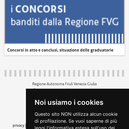
Concorsi in atto e conclusi, situazione delle graduatorie
Regione Autonoma Friuli Venezia Giulia
c.f. 80014930327; p.iva 00526040324
piazza Unità d'Italia 1 Trieste
Noi usiamo i cookies
+39 040 3771111
regione.friuliveneziagiulia@certregione.fvg.it
Questo sito NON utilizza alcun cookie
amministrazione trasparente
di profilazione. Se vuoi saperne di più
privacy
|
cookie
|
note legali
|
accessibilità
|
rss
|
dichiarazione di
leggi l'informativa estesa sull'uso dei