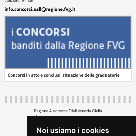
utilizzare l'e-mail
info.concorsi.aall@regione.fvg.it
Concorsi in atto e conclusi, situazione delle graduatorie
Regione Autonoma Friuli Venezia Giulia
c.f. 80014930327; p.iva 00526040324
piazza Unità d'Italia 1 Trieste
Noi usiamo i cookies
+39 040 3771111