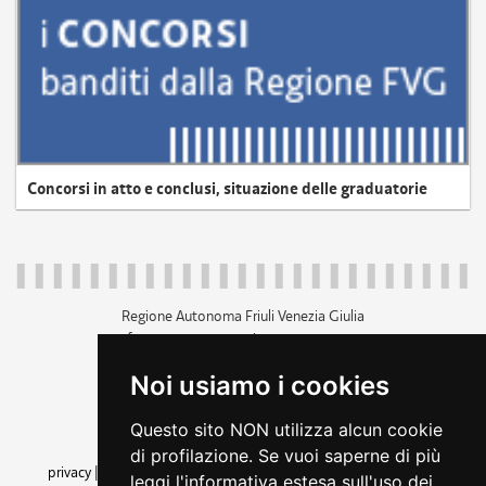
Concorsi in atto e conclusi, situazione delle graduatorie
Regione Autonoma Friuli Venezia Giulia
c.f. 80014930327; p.iva 00526040324
piazza Unità d'Italia 1 Trieste
Noi usiamo i cookies
+39 040 3771111
regione.friuliveneziagiulia@certregione.fvg.it
Questo sito NON utilizza alcun cookie
amministrazione trasparente
di profilazione. Se vuoi saperne di più
privacy
|
cookie
|
note legali
|
accessibilità
|
rss
|
dichiarazione di
leggi l'informativa estesa sull'uso dei