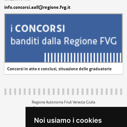
info.concorsi.aall@regione.fvg.it
Concorsi in atto e conclusi, situazione delle graduatorie
Regione Autonoma Friuli Venezia Giulia
c.f. 80014930327; p.iva 00526040324
piazza Unità d'Italia 1 Trieste
Noi usiamo i cookies
+39 040 3771111
regione.friuliveneziagiulia@certregione.fvg.it