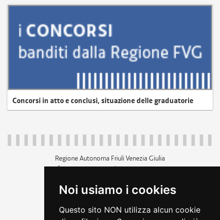
Concorsi in atto e conclusi, situazione delle graduatorie
Regione Autonoma Friuli Venezia Giulia
c.f. 80014930327; p.iva 00526040324
piazza Unità d'Italia 1 Trieste
Noi usiamo i cookies
+39 040 3771111
regione.friuliveneziagiulia@certregione.fvg.it
Questo sito NON utilizza alcun cookie
amministrazione trasparente