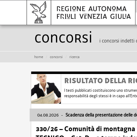
Concorsi
i concorsi indetti 
home
concorsi
ricerca
RISULTATO DELLA RI
I testi pubblicati costituiscono uno strume
responsabilità degli stessi è in capo all'E
04.08.2026
-
Scadenza della presentazione delle 
330/26 – Comunità di montagna