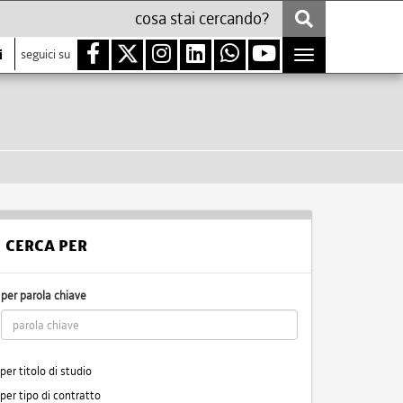
i
seguici su
Toggle
navigation
CERCA PER
per parola chiave
per titolo di studio
per tipo di contratto