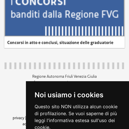
Concorsi in atto e conclusi, situazione delle graduatorie
Regione Autonoma Friuli Venezia Giulia
c.f. 80014930327; p.iva 00526040324
piazza Unità d'Italia 1 Trieste
Noi usiamo i cookies
+39 040 3771111
regione.friuliveneziagiulia@certregione.fvg.it
Questo sito NON utilizza alcun cookie
amministrazione trasparente
di profilazione. Se vuoi saperne di più
privacy
|
cookie
|
note legali
|
accessibilità
|
rss
|
dichiarazione di
leggi l'informativa estesa sull'uso dei
accessibilità
|
feedback
|
cambio preferenze cookie
cookie.