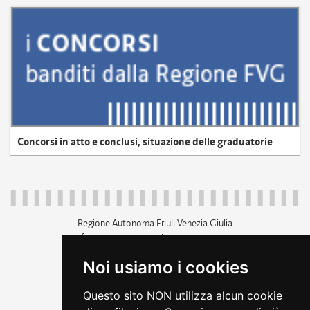
Concorsi in atto e conclusi, situazione delle graduatorie
Regione Autonoma Friuli Venezia Giulia
c.f. 80014930327; p.iva 00526040324
piazza Unità d'Italia 1 Trieste
Noi usiamo i cookies
+39 040 3771111
regione.friuliveneziagiulia@certregione.fvg.it
Questo sito NON utilizza alcun cookie
amministrazione trasparente