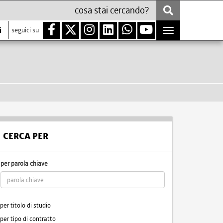
i
seguici su
Toggle
navigation
CERCA PER
per parola chiave
per titolo di studio
per tipo di contratto