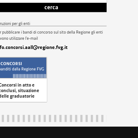
cerca
truzioni per gli enti
r pubblicare i bandi di concorso sul sito della Regione gli enti
vono utilizzare l'e-mail
nfo.concorsi.aall@regione.fvg.it
Concorsi in atto e
conclusi, situazione
delle graduatorie
uliveneziagiulia@certregione.fvg.it