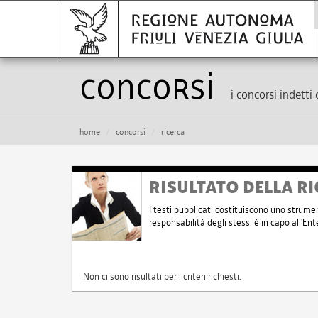
Concorsi
i concorsi indetti 
home
concorsi
ricerca
RISULTATO DELLA RI
I testi pubblicati costituiscono uno strume
responsabilità degli stessi è in capo all'E
Non ci sono risultati per i criteri richiesti.