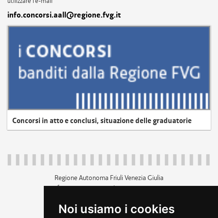
utilizzare l'e-mail
info.concorsi.aall@regione.fvg.it
Concorsi in atto e conclusi, situazione delle graduatorie
Regione Autonoma Friuli Venezia Giulia
c.f. 80014930327; p.iva 00526040324
piazza Unità d'Italia 1 Trieste
Noi usiamo i cookies
+39 040 3771111