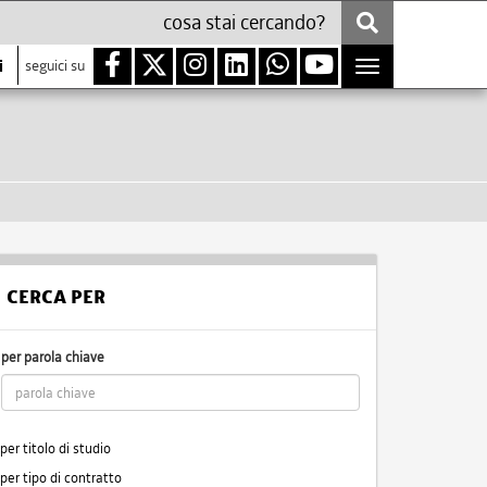
i
seguici su
Toggle
navigation
CERCA PER
per parola chiave
per titolo di studio
per tipo di contratto