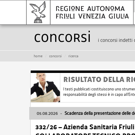
Concorsi
i concorsi indetti 
home
concorsi
ricerca
RISULTATO DELLA RI
I testi pubblicati costituiscono uno strume
responsabilità degli stessi è in capo all'E
05.08.2026
-
Scadenza della presentazione delle 
332/26 – Azienda Sanitaria Friul