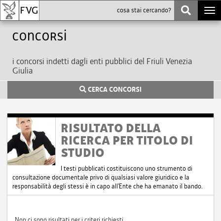
Togg
navi
Concorsi
i concorsi indetti dagli enti pubblici del Friuli Venezia
Giulia
CERCA CONCORSI
RISULTATO DELLA
RICERCA PER TITOLO DI
STUDIO
I testi pubblicati costituiscono uno strumento di
consultazione documentale privo di qualsiasi valore giuridico e la
responsabilità degli stessi è in capo all'Ente che ha emanato il bando.
Non ci sono risultati per i criteri richiesti.