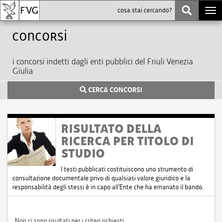
Togg
navi
Concorsi
i concorsi indetti dagli enti pubblici del Friuli Venezia
Giulia
CERCA CONCORSI
RISULTATO DELLA
RICERCA PER TITOLO DI
STUDIO
I testi pubblicati costituiscono uno strumento di
consultazione documentale privo di qualsiasi valore giuridico e la
responsabilità degli stessi è in capo all'Ente che ha emanato il bando.
Non ci sono risultati per i criteri richiesti.