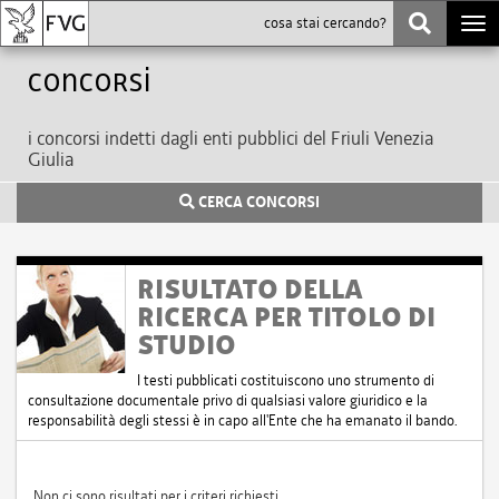
Togg
navi
Concorsi
i concorsi indetti dagli enti pubblici del Friuli Venezia
Giulia
CERCA CONCORSI
RISULTATO DELLA
RICERCA PER TITOLO DI
STUDIO
I testi pubblicati costituiscono uno strumento di
consultazione documentale privo di qualsiasi valore giuridico e la
responsabilità degli stessi è in capo all'Ente che ha emanato il bando.
Non ci sono risultati per i criteri richiesti.