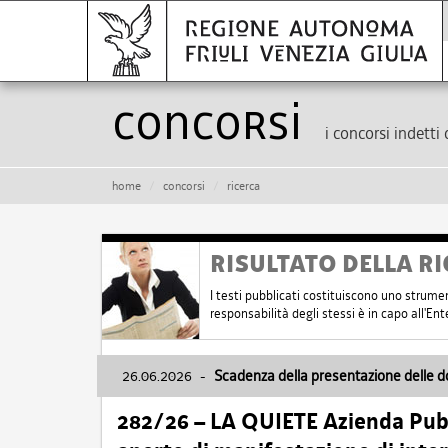
Concorsi
i concorsi indetti 
home
concorsi
ricerca
RISULTATO DELLA RI
I testi pubblicati costituiscono uno strume
responsabilità degli stessi è in capo all'E
26.06.2026
-
Scadenza della presentazione delle 
282/26 – LA QUIETE Azienda Pubbl