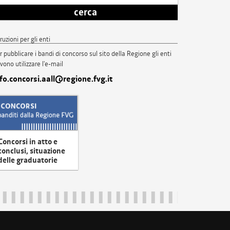
cerca
truzioni per gli enti
r pubblicare i bandi di concorso sul sito della Regione gli enti
vono utilizzare l'e-mail
nfo.concorsi.aall@regione.fvg.it
Concorsi in atto e
conclusi, situazione
delle graduatorie
uliveneziagiulia@certregione.fvg.it