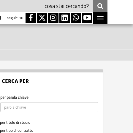
i
seguici su
Toggle
navigation
CERCA PER
per parola chiave
per titolo di studio
per tipo di contratto