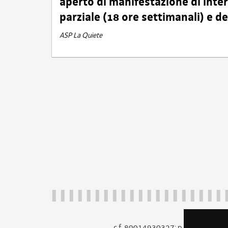
aperto di manifestazione di int
parziale (18 ore settimanali) e 
ASP La Quiete
c.f. 80014930327; p.iva 005260