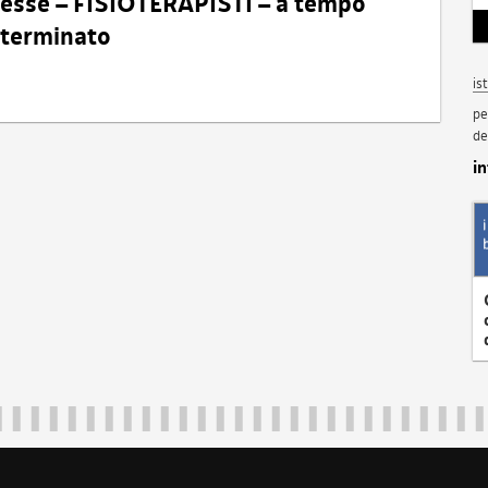
eresse – FISIOTERAPISTI – a tempo
determinato
is
pe
de
i
Regione Autonoma Friuli Venezia Giulia
40324
|
piazza Unità d'Italia 1 Trieste
|
+39 040 3771111
|
regione.fri