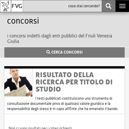
Togg
navi
Concorsi
i concorsi indetti dagli enti pubblici del Friuli Venezia
Giulia
CERCA CONCORSI
RISULTATO DELLA
RICERCA PER TITOLO DI
STUDIO
I testi pubblicati costituiscono uno strumento di
consultazione documentale privo di qualsiasi valore giuridico e la
responsabilità degli stessi è in capo all'Ente che ha emanato il bando.
Non ci sono risultati per i criteri richiesti.