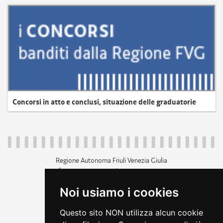
Concorsi in atto e conclusi, situazione delle graduatorie
Regione Autonoma Friuli Venezia Giulia
c.f. 80014930327; p.iva 00526040324
piazza Unità d'Italia 1 Trieste
Noi usiamo i cookies
+39 040 3771111
regione.friuliveneziagiulia@certregione.fvg.it
Questo sito NON utilizza alcun cookie
amministrazione trasparente