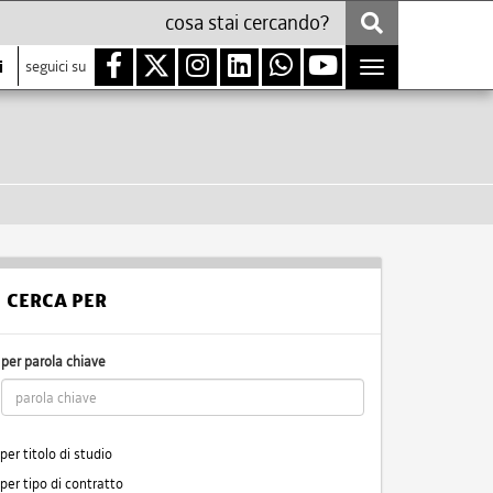
i
seguici su
Toggle
navigation
CERCA PER
per parola chiave
per titolo di studio
per tipo di contratto