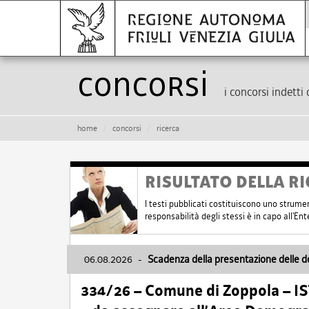
Concorsi
i concorsi indetti 
home
concorsi
ricerca
RISULTATO DELLA RI
I testi pubblicati costituiscono uno strume
responsabilità degli stessi è in capo all'E
06.08.2026
-
Scadenza della presentazione delle 
334/26 – Comune di Zoppola – 