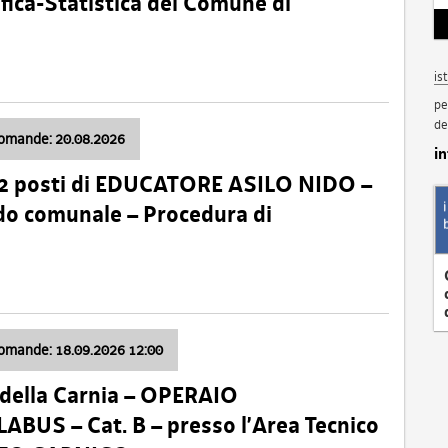
fica-Statistica del Comune di
is
pe
de
domande: 20.08.2026
i
 2 posti di EDUCATORE ASILO NIDO –
nido comunale – Procedura di
domande: 18.09.2026 12:00
della Carnia – OPERAIO
US – Cat. B – presso l’Area Tecnico