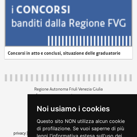
Concorsi in atto e conclusi, situazione delle graduatorie
Regione Autonoma Friuli Venezia Giulia
c.f. 80014930327; p.iva 00526040324
piazza Unità d'Italia 1 Trieste
Noi usiamo i cookies
+39 040 3771111
regione.friuliveneziagiulia@certregione.fvg.it
Questo sito NON utilizza alcun cookie
amministrazione trasparente
di profilazione. Se vuoi saperne di più
privacy
|
cookie
|
note legali
|
accessibilità
|
rss
|
dichiarazione di
leggi l'informativa estesa sull'uso dei